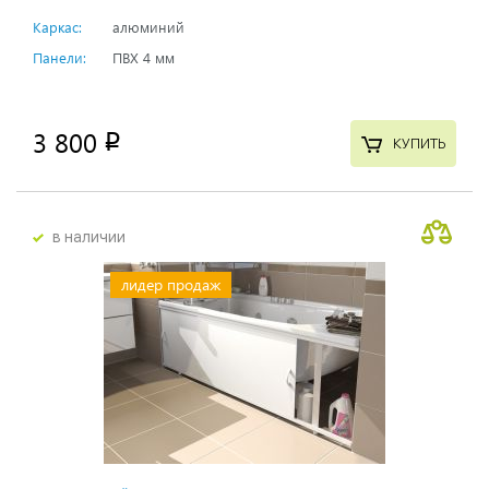
Каркас:
алюминий
Панели:
ПВХ 4 мм
3 800
p
КУПИТЬ
в наличии
лидер продаж